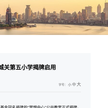
城关第五小学揭牌启用
大
中
小
字号：
得基金冠名捐建的"梦想中心"公益教室正式揭牌。