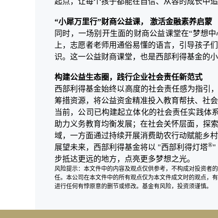
起点，让每个孩子都能在自信、从容的成长中追
“小犀万里行”财商公益课， 激活金融素养启蒙
同时，一场别开生面的财商公益课堂在
“梦想
上，志愿者老师用通俗易懂的语言，引导孩子们
识。这一公益财商课堂，也是西部利得基金的小
构建公益生态圈，践行企业社会责任新范式
西部利得基金始终以高度的社会责任感为指引
筹措资源，将公益资金精准投入教育帮扶、社会
当前，公司已构建起立体化的社会责任实践体
助力义务教育均衡发展；在社会关怀层面，探索
域，一方面通过持续开展消费助农行动赋能乡村
®
展望未来，西部利得基金将以
"西部利得灯塔
步抵达更远的地方，点亮更多梦想之光。
风险提示：本文件中的内容及观点仅供参考，不构成对投资者的
任。本公司在本文件中的所有观点仅为本文件成文时的观点，有
进行任何有悖原意的删节或修改。基金有风险，投资须谨慎。