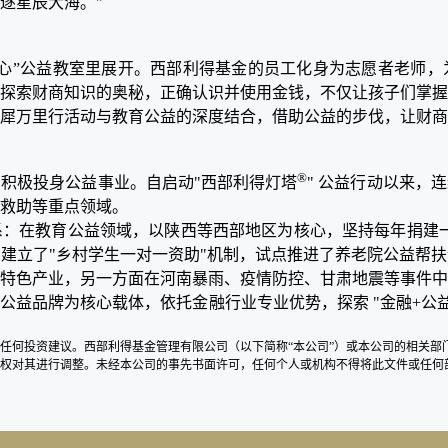
逐星辰大海。"
中心”公益教室里展开。西部利得基金的员工化身为志愿者老师
探索财商知识的奥秘，正确认识并使用金钱，不仅让孩子们掌握
犀万里行活动与教育公益的深度结合，借助公益的步伐，让财商
®
，积极投身公益事业。自启动
"西部利得灯塔
" 公益行动以来，
救助等重点领域。
系：在教育公益领域，以陕西等西部地区为核心，坚持每年捐建
建立了"乡村学生一对一资助"机制，试点推进了养老院公益帮
特色产业，另一方面在河南暴雨、疫情防控、甘肃地震等事件中
" 公益品牌为核心载体，依托金融行业专业优势，探索 "金融+公
任何投资建议。西部利得基金管理有限公司（以下简称
“本公司”）或本公司的相关
权对其进行调整。未经本公司的事先书面许可，任何个人或机构不得将此文件或任何