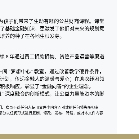
，为孩子们带来了生动有趣的公益财商课程。课堂
了基础金融知识，更激发了他们对未来的规划意
培养的种子在各地生根发芽。
连续 8 年通过员工捐款捐物、资管产品运营等渠道
一间
"梦想中心" 教室，通过改善教学硬件条件，
扶计划，传递金融人的温暖与爱心；在助农纾困领
积极响应，
彰显了
“金融向善”的企业理念
。
益" 深度融合的创新模式，让公益力量随资本的脚
部门、雇员不对任何人使用文件中内容而引致的任何损失承担责
部分以任何形式进行复制、修改、发布、转载，或对本文件内容